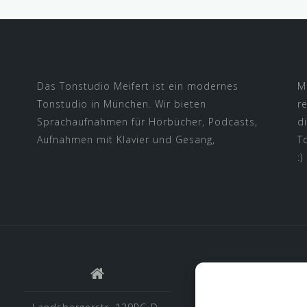
Das Tonstudio Meifert ist ein modernes
M
Tonstudio in München. Wir bieten
r
Sprachaufnahmen für Hörbücher, Podcasts,
di
Aufnahmen mit Klavier und Gesang,
T
:)