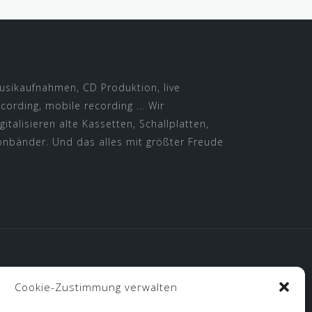
usikaufnahmen, CD Produktion, live
ecording, mobile recording ... Wir
gitalisieren alte Kassetten, Schallplatten,
onbänder. Und das alles mit größter Freude
Cookie-Zustimmung verwalten