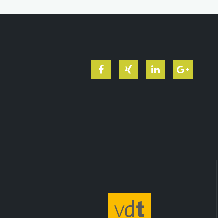
Facebook
Xing
LinkedIn
Google
+